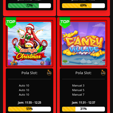
72%
69%
Pola Slot:
Pola Slot:
Auto 10
Manual 3
Auto 10
Manual 5
Auto 10
Manual 7
Jam: 11:55 - 12:25
Jam: 11:31 - 12:37
55%
31%