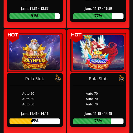
Jam: 11:31 - 12:37
Jam: 11:17 - 16:59
91%
77%
Pola Slot:
Pola Slot:
Auto 50
Auto 70
Auto 50
Auto 70
Auto 50
Auto 70
Jam: 11:45 - 14:15
Jam: 11:15 - 14:45
45%
75%