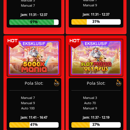
Manual 5
Manual 9
Manual 7
Jam: 11:31 - 12:37
Jam: 11:31 - 12:37
31%
91%
Pola Slot:
Pola Slot:
Manual 7
Manual 3
Manual 9
Auto 70
Auto 100
Manual 9
Jam: 11:41 - 16:47
Jam: 11:37 - 12:19
41%
37%