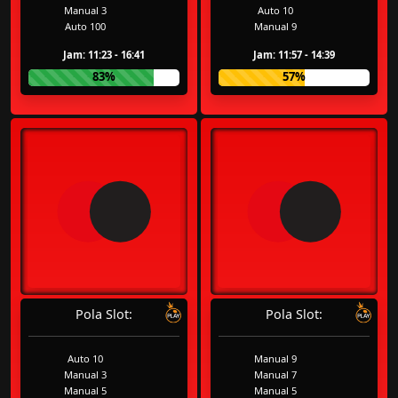
Manual 3
Auto 10
Auto 100
Manual 9
Jam: 11:23 - 16:41
Jam: 11:57 - 14:39
83%
57%
Pola Slot:
Pola Slot:
Auto 10
Manual 9
Manual 3
Manual 7
Manual 5
Manual 5