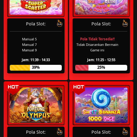
Pola Slot:
Pola Slot:
Manual 5
Pola Tidak Tersedia!!
Manual 7
Tidak Disarankan Bermain
Manual 9
Game ini
Jam: 11:39 - 14:33
Jam: 11:25 - 12:55
39%
25%
Pola Slot:
Pola Slot: