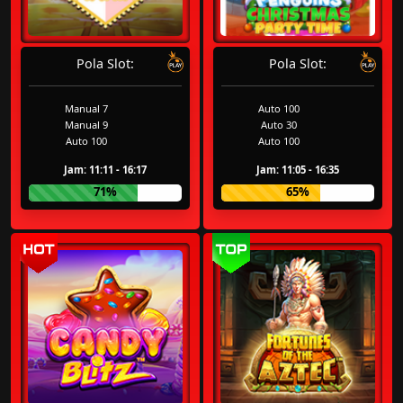
Pola Slot:
Pola Slot:
Manual 7
Auto 100
Manual 9
Auto 30
Auto 100
Auto 100
Jam: 11:11 - 16:17
Jam: 11:05 - 16:35
71%
65%