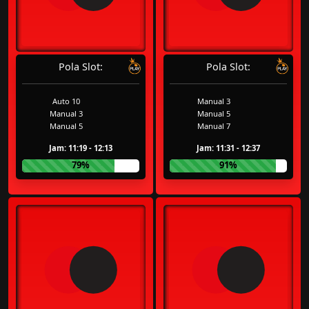
Pola Slot:
Pola Slot:
Auto 10
Manual 3
Manual 3
Manual 5
Manual 5
Manual 7
Jam: 11:19 - 12:13
Jam: 11:31 - 12:37
79%
91%