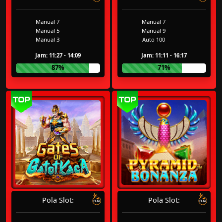
Manual 7
Manual 7
Manual 5
Manual 9
Manual 3
Auto 100
Jam: 11:27 - 14:09
Jam: 11:11 - 16:17
87%
71%
Pola Slot:
Pola Slot: