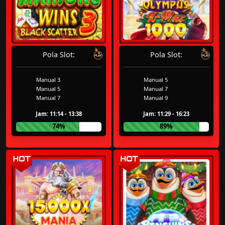
Pola Slot:
Pola Slot:
Manual 3
Manual 5
Manual 5
Manual 7
Manual 7
Manual 9
Jam: 11:14 - 13:38
Jam: 11:29 - 16:23
74%
89%